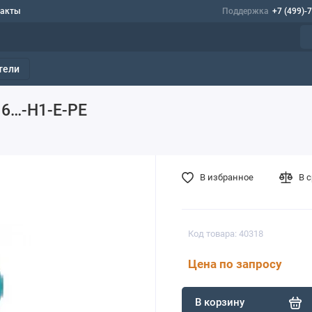
такты
Поддержка
+7 (499)-
тели
16…-H1-E-PE
В избранное
В 
Код товара: 40318
Цена по запросу
В корзину