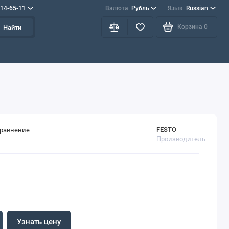
714-65-11
Валюта
Рубль
Язык
Russian
Корзина
0
Найти
FESTO
сравнение
Производитель
Узнать цену