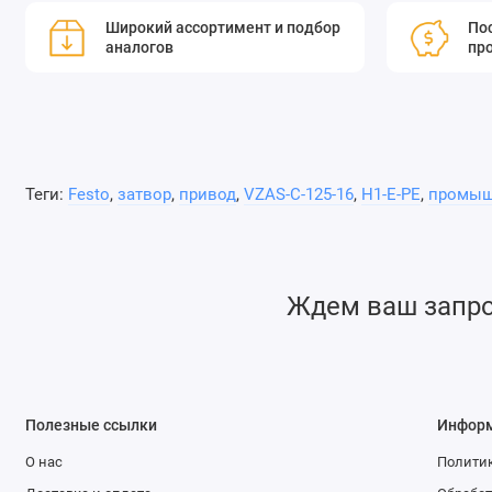
Широкий ассортимент и подбор
Пос
аналогов
пр
Теги:
Festo
,
затвор
,
привод
,
VZAS-C-125-16
,
H1-E-PE
,
промыш
Ждем ваш запрос
Полезные ссылки
Инфор
О нас
Политик