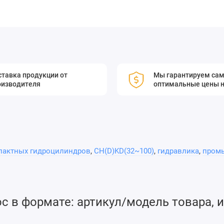
тавка продукции от
Мы гарантируем са
оизводителя
оптимальные цены н
пактных гидроцилиндров
,
CH(D)KD(32~100)
,
гидравлика
,
пром
 в формате: артикул/модель товара, и