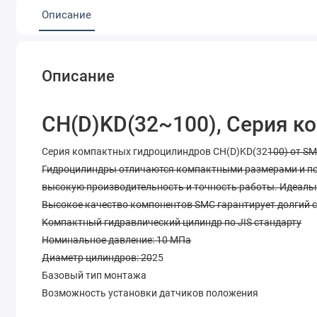
Описание
Описание
CH(D)KD(32~100), Серия 
Серия компактных гидроцилиндров CH(D)KD(32
100) от S
Гидроцилиндры отличаются компактными размерами и по
высокую производительность и точность работы. Идеальн
Высокое качество компонентов SMC гарантирует долгий 
Компактный гидравлический цилиндр по JIS стандарту
Номинальное давление: 10 МПа
Диаметр цилиндров: 20
25
Базовый тип монтажа
Возможность установки датчиков положения