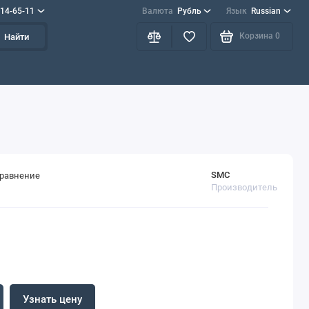
714-65-11
Валюта
Рубль
Язык
Russian
Корзина
0
Найти
SMC
сравнение
Производитель
Узнать цену