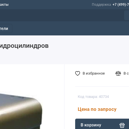
такты
Поддержка
+7 (499)-
тели
гидроцилиндров
В избранное
В 
Код товара: 40734
Цена по запросу
В корзину