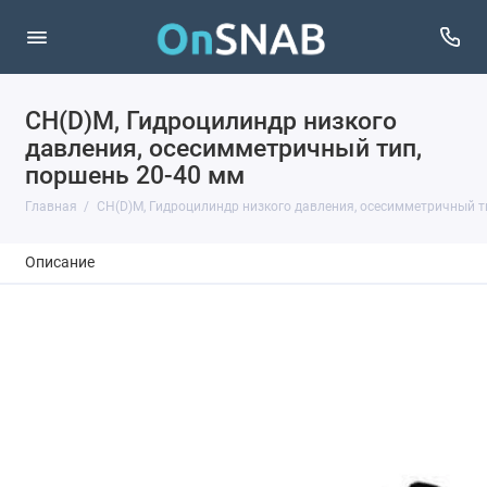
CH(D)M, Гидроцилиндр низкого
давления, осесимметричный тип,
поршень 20-40 мм
Главная
CH(D)M, Гидроцилиндр низкого давления, осесимметричный т
Описание