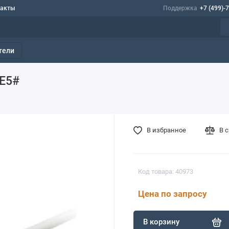
такты
Поддержка
+7 (499)-
тели
SE5#
В избранное
В 
Код товара: 40973
Цена по запросу
В корзину