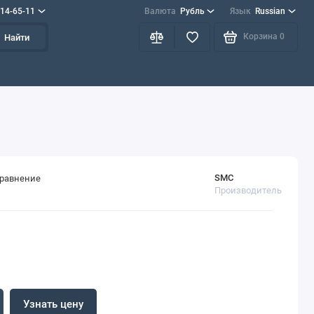
714-65-11
Валюта
Рубль
Язык
Russian
Корзина
0
Найти
SMC
сравнение
Производитель
Узнать цену