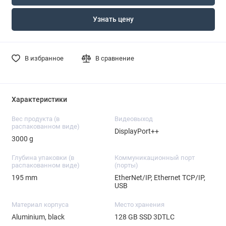
Узнать цену
В избранное
В сравнение
Характеристики
Вес продукта (в
Видеовыход
распакованном виде)
DisplayPort++
3000 g
Глубина упаковки (в
Коммуникационный порт
распакованном виде)
(порты)
195 mm
EtherNet/IP, Ethernet TCP/IP,
USB
Материал корпуса
Место хранения
Aluminium, black
128 GB SSD 3DTLC