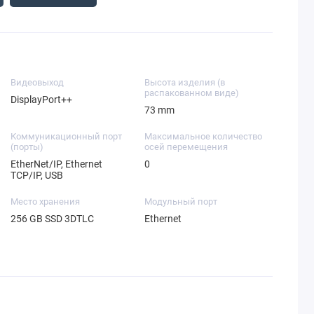
Видеовыход
Высота изделия (в
распакованном виде)
DisplayPort++
73 mm
Коммуникационный порт
Максимальное количество
(порты)
осей перемещения
EtherNet/IP, Ethernet
0
TCP/IP, USB
Место хранения
Модульный порт
256 GB SSD 3DTLC
Ethernet