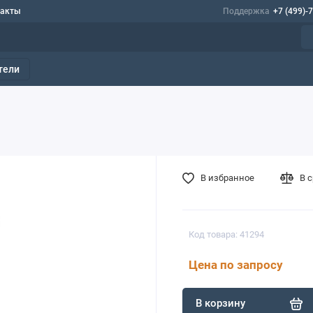
такты
Поддержка
+7 (499)-
тели
В избранное
В 
Код товара: 41294
Цена по запросу
В корзину