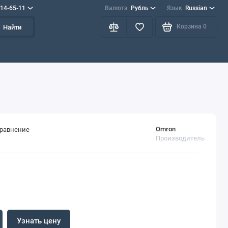
714-65-11
Валюта
Рубль
Язык
Russian
Корзина
0
Найти
Omron
сравнение
Производитель
Узнать цену