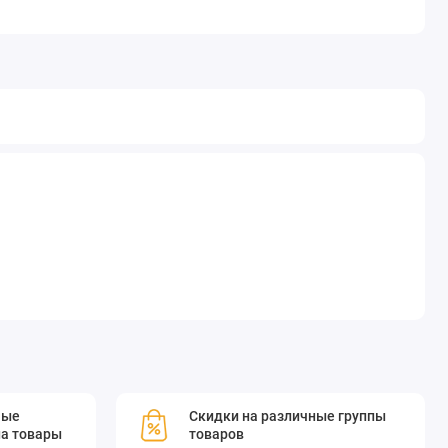
мые
Скидки на различные группы
а товары
товаров