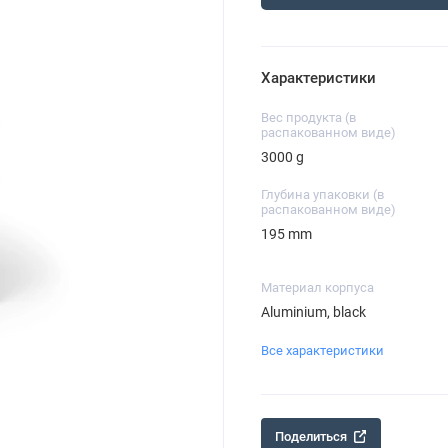
Характеристики
Вес продукта (в
распакованном виде)
3000 g
Глубина упаковки (в
распакованном виде)
195 mm
Материал корпуса
Aluminium, black
Все характеристики
Поделиться