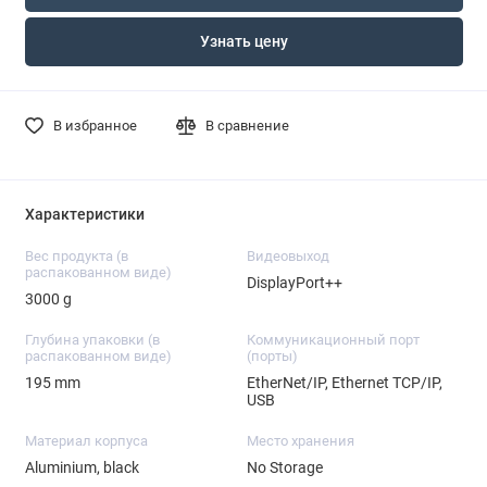
Узнать цену
В избранное
В сравнение
Характеристики
Вес продукта (в
Видеовыход
распакованном виде)
DisplayPort++
3000 g
Глубина упаковки (в
Коммуникационный порт
распакованном виде)
(порты)
195 mm
EtherNet/IP, Ethernet TCP/IP,
USB
Материал корпуса
Место хранения
Aluminium, black
No Storage