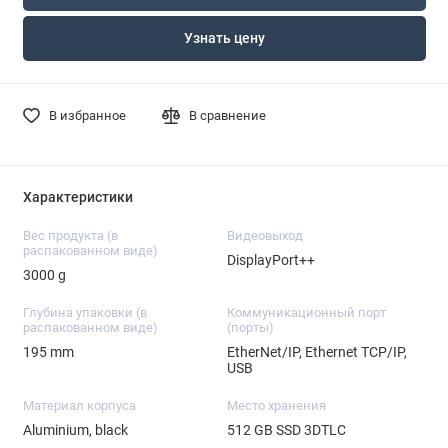
Узнать цену
В избранное
В сравнение
Характеристики
Вес продукта (в
Видеовыход
распакованном виде)
DisplayPort++
3000 g
Глубина упаковки (в
Коммуникационный порт
распакованном виде)
(порты)
195 mm
EtherNet/IP, Ethernet TCP/IP,
USB
Материал корпуса
Место хранения
Aluminium, black
512 GB SSD 3DTLC