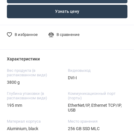
Узнать цену
В избранное
В сравнение
Характеристики
Вес продукта (в
Видеовыход
распакованном виде)
DVI-I
3800 g
Глубина упаковки (в
Коммуникационный порт
распакованном виде)
(порты)
195 mm
EtherNet/IP, Ethernet TCP/IP,
USB
Материал корпуса
Место хранения
Aluminium, black
256 GB SSD MLC