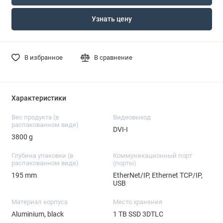
Узнать цену
В избранное
В сравнение
Характеристики
Вес продукта (в
Видеовыход
распакованном виде)
DVI-I
3800 g
Глубина упаковки (в
Коммуникационный порт
распакованном виде)
(порты)
195 mm
EtherNet/IP, Ethernet TCP/IP,
USB
Материал корпуса
Место хранения
Aluminium, black
1 TB SSD 3DTLC