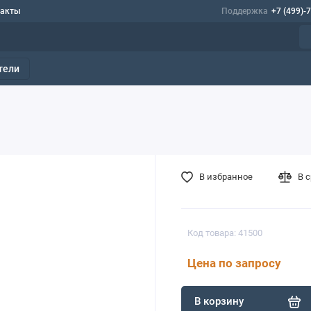
такты
Поддержка
+7 (499)-
тели
В избранное
В 
Код товара: 41500
Цена по запросу
В корзину