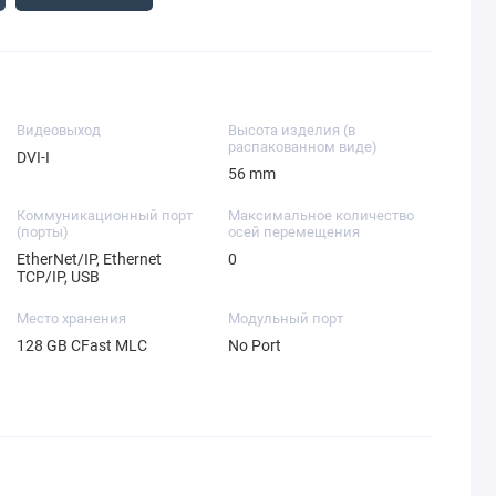
Видеовыход
Высота изделия (в
распакованном виде)
DVI-I
56 mm
Коммуникационный порт
Максимальное количество
(порты)
осей перемещения
EtherNet/IP, Ethernet
0
TCP/IP, USB
Место хранения
Модульный порт
128 GB CFast MLC
No Port