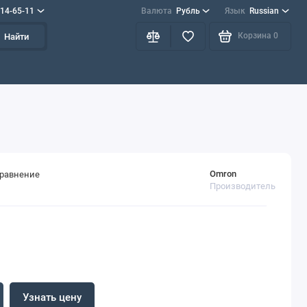
714-65-11
Валюта
Рубль
Язык
Russian
Корзина
0
Найти
Omron
сравнение
Производитель
Узнать цену