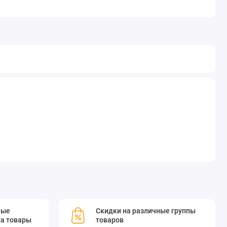
мые
Скидки на различные группы
а товары
товаров