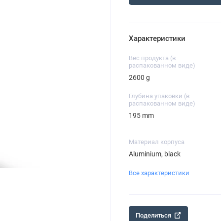
Характеристики
Вес продукта (в
распакованном виде)
2600 g
Глубина упаковки (в
распакованном виде)
195 mm
Материал корпуса
Aluminium, black
Все характеристики
Поделиться