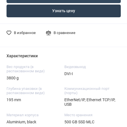
Узнать цену
В избранное
В сравнение
Характеристики
Вес продукта (в
Видеовыход
распакованном виде)
DVI-I
3800 g
Глубина упаковки (в
Коммуникационный порт
распакованном виде)
(порты)
195 mm
EtherNet/IP, Ethernet TCP/IP,
USB
Материал корпуса
Место хранения
Aluminium, black
500 GB SSD MLC