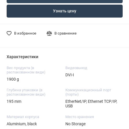
Узнать цену
В избранное
В сравнение
Характеристики
Вес продукта (в
Видеовыход
распакованном виде)
DVI-I
1900 g
Глубина упаковки (в
Коммуникационный порт
распакованном виде)
(порты)
195 mm
EtherNet/IP, Ethernet TCP/IP,
USB
Материал корпуса
Место хранения
Aluminium, black
No Storage