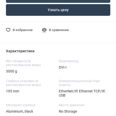
Узнать цену
В избранное
В сравнение
Характеристики
Вес продукта (в
Видеовыход
распакованном виде)
DVI-I
3000 g
Глубина упаковки (в
Коммуникационный порт
распакованном виде)
(порты)
195 mm
EtherNet/IP, Ethernet TCP/IP,
USB
Материал корпуса
Место хранения
Aluminium, black
No Storage