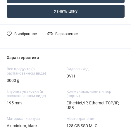
Узнать цену
В избранное
В сравнение
Характеристики
Вес продукта (в
Видеовыход
распакованном виде)
DVI-I
3000 g
Глубина упаковки (в
Коммуникационный порт
распакованном виде)
(порты)
195 mm
EtherNet/IP, Ethernet TCP/IP,
USB
Материал корпуса
Место хранения
Aluminium, black
128 GB SSD MLC