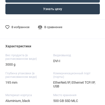
Узнать цену
В избранное
В сравнение
Характеристики
Вес продукта (в
Видеовыход
распакованном виде)
DVI-I
3000 g
Глубина упаковки (в
Коммуникационный порт
распакованном виде)
(порты)
195 mm
EtherNet/IP, Ethernet TCP/IP,
USB
Материал корпуса
Место хранения
Aluminium, black
500 GB SSD MLC