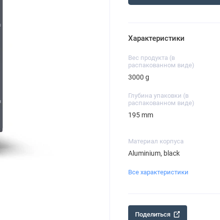
Характеристики
Вес продукта (в
распакованном виде)
3000 g
Глубина упаковки (в
распакованном виде)
195 mm
Материал корпуса
Aluminium, black
Все характеристики
Поделиться