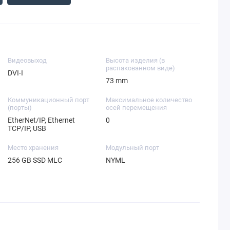
Видеовыход
Высота изделия (в
распакованном виде)
DVI-I
73 mm
Коммуникационный порт
Максимальное количество
(порты)
осей перемещения
EtherNet/IP, Ethernet
0
TCP/IP, USB
Место хранения
Модульный порт
256 GB SSD MLC
NYML