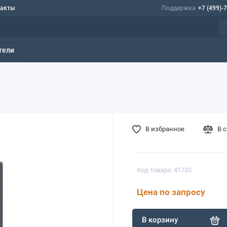
такты
Поддержка
+7 (499)-
тели
В избранное
В 
Код товара: 41733
Цена по запросу
В корзину