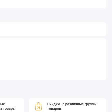
мые
Скидки на различные группы
а товары
товаров