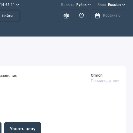
714-65-11
Валюта
Рубль
Язык
Russian
Корзина
0
Найти
Omron
сравнение
Производитель
Узнать цену