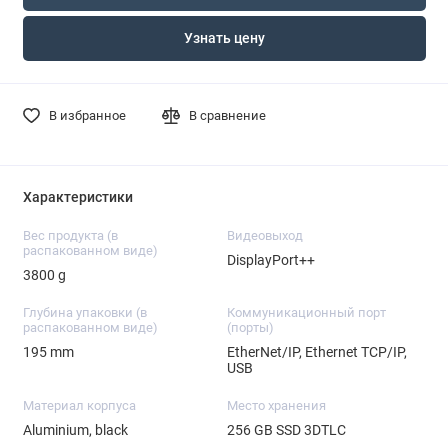
Узнать цену
В избранное
В сравнение
Характеристики
Вес продукта (в
Видеовыход
распакованном виде)
DisplayPort++
3800 g
Глубина упаковки (в
Коммуникационный порт
распакованном виде)
(порты)
195 mm
EtherNet/IP, Ethernet TCP/IP,
USB
Материал корпуса
Место хранения
Aluminium, black
256 GB SSD 3DTLC