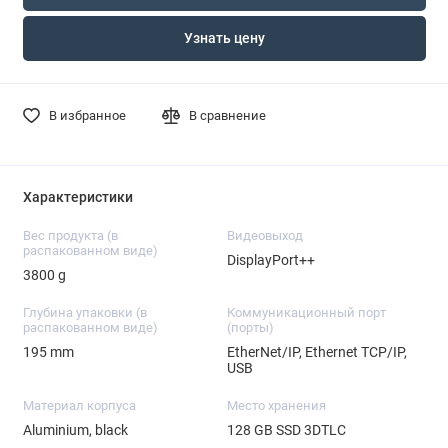
Узнать цену
В избранное
В сравнение
Характеристики
Вес продукта (в
Видеовыход
распакованном виде)
DisplayPort++
3800 g
Глубина упаковки (в
Коммуникационный порт
распакованном виде)
(порты)
195 mm
EtherNet/IP, Ethernet TCP/IP,
USB
Материал корпуса
Место хранения
Aluminium, black
128 GB SSD 3DTLC