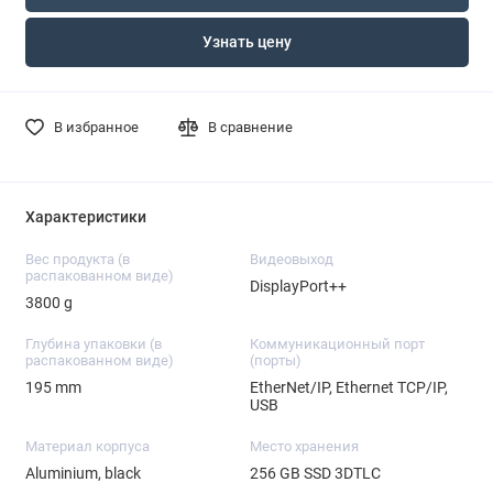
Узнать цену
В избранное
В сравнение
Характеристики
Вес продукта (в
Видеовыход
распакованном виде)
DisplayPort++
3800 g
Глубина упаковки (в
Коммуникационный порт
распакованном виде)
(порты)
195 mm
EtherNet/IP, Ethernet TCP/IP,
USB
Материал корпуса
Место хранения
Aluminium, black
256 GB SSD 3DTLC