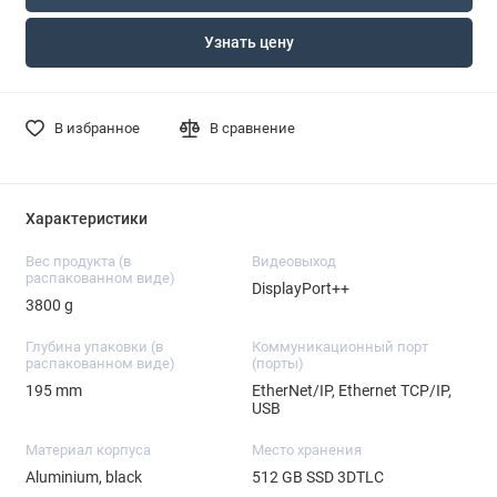
Узнать цену
В избранное
В сравнение
Характеристики
Вес продукта (в
Видеовыход
распакованном виде)
DisplayPort++
3800 g
Глубина упаковки (в
Коммуникационный порт
распакованном виде)
(порты)
195 mm
EtherNet/IP, Ethernet TCP/IP,
USB
Материал корпуса
Место хранения
Aluminium, black
512 GB SSD 3DTLC