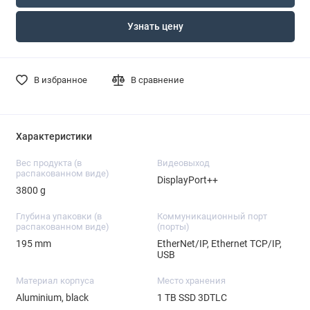
Узнать цену
В избранное
В сравнение
Характеристики
Вес продукта (в
Видеовыход
распакованном виде)
DisplayPort++
3800 g
Глубина упаковки (в
Коммуникационный порт
распакованном виде)
(порты)
195 mm
EtherNet/IP, Ethernet TCP/IP,
USB
Материал корпуса
Место хранения
Aluminium, black
1 TB SSD 3DTLC