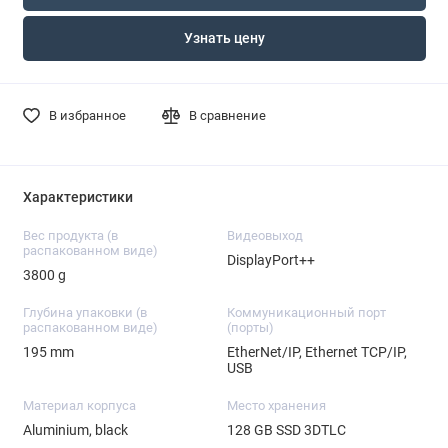
Узнать цену
В избранное
В сравнение
Характеристики
Вес продукта (в
Видеовыход
распакованном виде)
DisplayPort++
3800 g
Глубина упаковки (в
Коммуникационный порт
распакованном виде)
(порты)
195 mm
EtherNet/IP, Ethernet TCP/IP,
USB
Материал корпуса
Место хранения
Aluminium, black
128 GB SSD 3DTLC