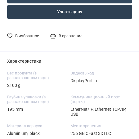
Узнать цену
В избранное
В сравнение
Характеристики
Вес продукта (в
Видеовыход
распакованном виде)
DisplayPort++
2100 g
Глубина упаковки (в
Коммуникационный порт
распакованном виде)
(порты)
195 mm
EtherNet/IP, Ethernet TCP/IP,
USB
Материал корпуса
Место хранения
Aluminium, black
256 GB CFast 3DTLC