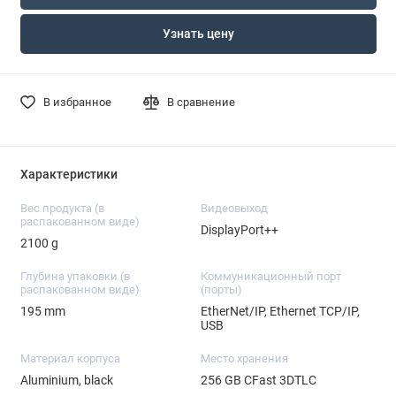
Узнать цену
В избранное
В сравнение
Характеристики
Вес продукта (в
Видеовыход
распакованном виде)
DisplayPort++
2100 g
Глубина упаковки (в
Коммуникационный порт
распакованном виде)
(порты)
195 mm
EtherNet/IP, Ethernet TCP/IP,
USB
Материал корпуса
Место хранения
Aluminium, black
256 GB CFast 3DTLC