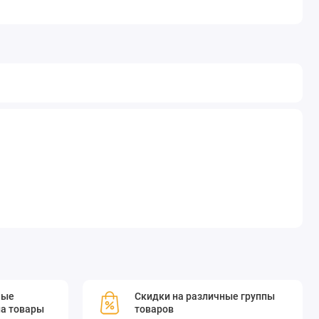
мые
Скидки на различные группы
а товары
товаров