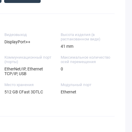
Видеовыход
Высота изделия (в
распакованном виде)
DisplayPort++
41 mm
Коммуникационный порт
Максимальное количество
(порты)
осей перемещения
EtherNet/IP, Ethernet
0
TCP/IP, USB
Место хранения
Модульный порт
512 GB CFast 3DTLC
Ethernet