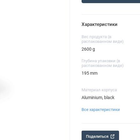
Характеристики
Вес продукта (в
распакованном виде)
2600 g
Глубина упаковки (в
распакованном виде)
195 mm
Материал корпуса
Aluminium, black
Все характеристики
Поделиться