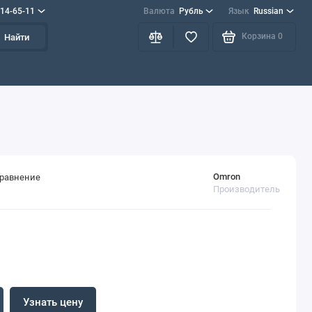
714-65-11
Валюта
Рубль
Язык
Russian
Корзина
0
Найти
Omron
сравнение
Производитель
Узнать цену