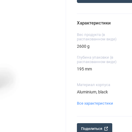
Характеристики
Вес продукта (в
распакованном виде)
2600 g
Глубина упаковки (в
распакованном виде)
195 mm
Материал корпуса
Aluminium, black
Все характеристики
Поделиться