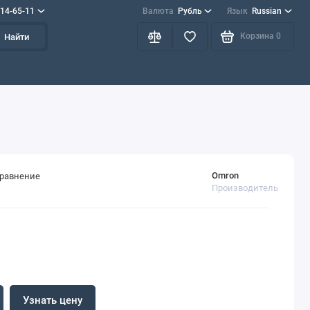
714-65-11
Валюта
Рубль
Язык
Russian
Корзина
0
Найти
Omron
сравнение
Производитель
Узнать цену