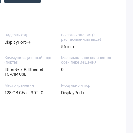
Видеовыход
Высота изделия (в
распакованном виде)
DisplayPort++
56 mm
Коммуникационный порт
Максимальное количество
(порты)
осей перемещения
EtherNet/IP, Ethernet
0
TCP/IP, USB
Место хранения
Модульный порт
128 GB CFast 3DTLC
DisplayPort++