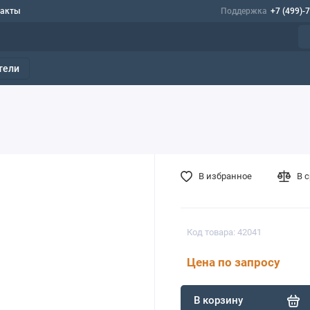
такты
Поддержка
+7 (499)-
тели
В избранное
В 
Код товара: 42041
Цена по запросу
В корзину