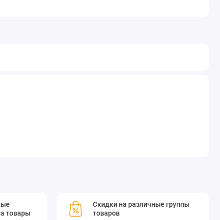
мые
Скидки на различные группы
а товары
товаров