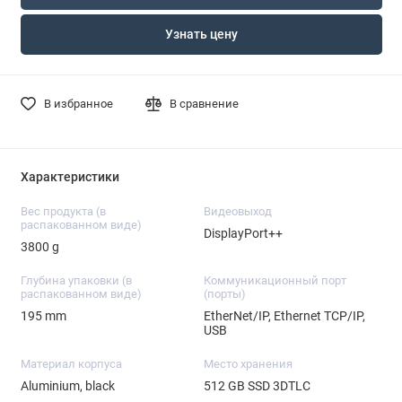
Узнать цену
В избранное
В сравнение
Характеристики
Вес продукта (в
Видеовыход
распакованном виде)
DisplayPort++
3800 g
Глубина упаковки (в
Коммуникационный порт
распакованном виде)
(порты)
195 mm
EtherNet/IP, Ethernet TCP/IP,
USB
Материал корпуса
Место хранения
Aluminium, black
512 GB SSD 3DTLC