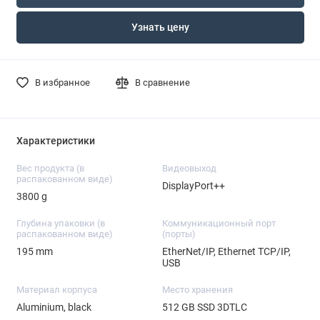
Узнать цену
В избранное
В сравнение
Характеристики
Вес продукта (в
Видеовыход
распакованном виде)
DisplayPort++
3800 g
Глубина упаковки (в
Коммуникационный порт
распакованном виде)
(порты)
195 mm
EtherNet/IP, Ethernet TCP/IP,
USB
Материал корпуса
Место хранения
Aluminium, black
512 GB SSD 3DTLC