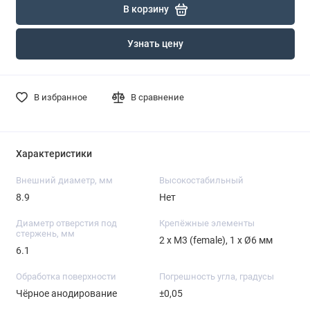
В корзину
Узнать цену
В избранное
В сравнение
Характеристики
Внешний диаметр, мм
Высокостабильный
8.9
Нет
Диаметр отверстия под
Крепёжные элементы
стержень, мм
2 х M3 (female), 1 х Ø6 мм
6.1
Обработка поверхности
Погрешность угла, градусы
Чёрное анодирование
±0,05