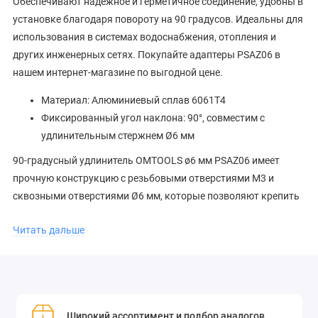
Обеспечивают надёжное и герметичное соединение, удобны в
установке благодаря повороту на 90 градусов. Идеальны для
использования в системах водоснабжения, отопления и
других инженерных сетях. Покупайте адаптеры PSAZ06 в
нашем интернет-магазине по выгодной цене.
Материал: Алюминиевый сплав 6061T4
Фиксированный угол наклона: 90°, совместим с
удлинительным стержнем Ø6 мм
90-градусный удлинитель OMTOOLS ø6 мм PSAZ06 имеет
прочную конструкцию с резьбовыми отверстиями М3 и
сквозными отверстиями Ø6 мм, которые позволяют крепить
удлинители Ø6 мм друг к другу под углом 90 градусов для
Читать дальше
получения стабильной и компактной комбинации сложных
аксессуаров, тем самым улучшая использование
пространства.На боковой стороне приспособления
предусмотрены установочные винты M3, которые
фиксируются гаечным ключом диаметром 1,5 мм.
Широкий ассортимент и подбор аналогов