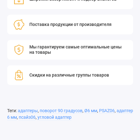
Прочная конструкция, с резьбовым отверстием М3 и
сквозным отверстием Ø6 мм
Удлинительные стержни Ø6 мм могут крепиться друг к
Поставка продукции от производителя
другу под углом 90 градусов
Обеспечьте стабильную и компактную комбинацию
сложных аксессуаров для улучшения использования
Мы гарантируем самые оптимальные цены
пространства.
на товары
На боковой стороне приспособления предусмотрены
установочные винты M3, которые фиксируются
Скидки на различные группы товаров
гаечным ключом диаметром 1,5 мм.
Теги:
адаптеры
,
поворот 90 градусов
,
Ø6 мм
,
PSAZ06
,
адаптер
6 мм
,
псайз06
,
угловой адаптер