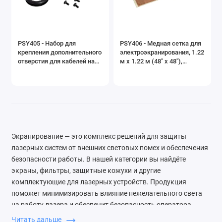
Показать все
PSY405 - Набор для
PSY406 - Медная сетка для
крепления дополнительного
электроэкранирования, 1.22
отверстия для кабелей на
м x 1.22 м (48" x 48"),
клетке Фарадея, Thorlabs
Thorlabs
Экранирование — это комплекс решений для защиты
лазерных систем от внешних световых помех и обеспечения
безопасности работы. В нашей категории вы найдёте
экраны, фильтры, защитные кожухи и другие
комплектующие для лазерных устройств. Продукция
поможет минимизировать влияние нежелательного света
на работу лазера и обеспечит безопасность оператора.
Экранирование важно для сохранения точности и
Читать дальше