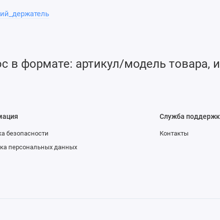
ий_держатель
нальных плоскостях
 в формате: артикул/модель товара, и
до 3 угловых секунд
мация
Служба поддержк
 покрытием
а безопасности
Контакты
ка персональных данных