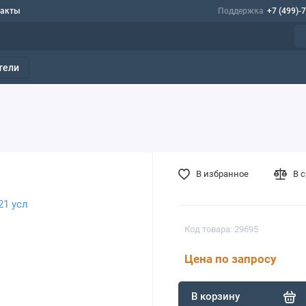
такты
Поддержка
+7 (499)-
тели
В избранное
В 
Код товара: 29695
Цена по запросу
В корзину