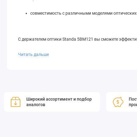
совместимость с различными моделями оптических
С держателем оптики Standa 5BM121 вы сможете эффекти
результаты.
Читать дальше
Разработан для расщепителей пучка диаметром 25,4 мм 
прижимает расщепитель пучка к ребрам из нержавеющей с
фиксировать оптический элемент внутри отверстия, апер
держатели разработаны для точной установки оптическог
элемента кинематическая. Регулировочные винты сделаны
Широкий ассортимент и подбор
Пос
аналогов
про
Эти держатели обеспечивают регулировку в пределах 9° 
алюминия. В стандартной комплектации цвет покрытия - 