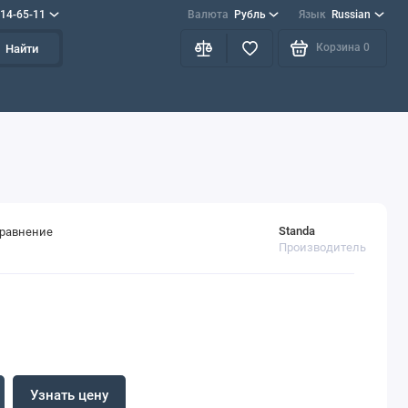
714-65-11
Валюта
Рубль
Язык
Russian
Корзина
0
Найти
Standa
сравнение
Производитель
Узнать цену