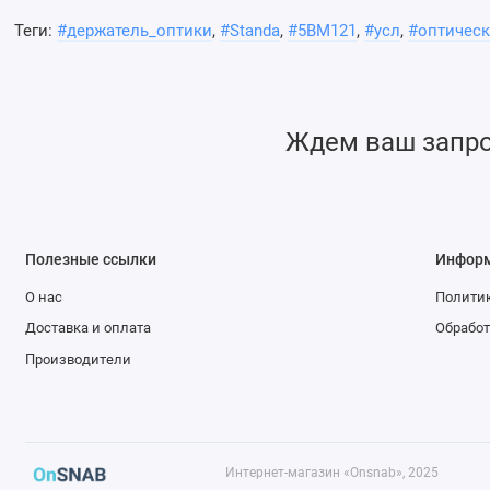
Теги:
#держатель_оптики
,
#Standa
,
#5BM121
,
#усл
,
#оптическ
Точная и удобная регулировка углов в двух ортого
Стабильное вертикальное крепление
Ждем ваш запрос
Регулировка в пределах 9°
Различные модификации с чувствительностью от 10 
Полезные ссылки
Инфор
Изготовлен из алюминия с черным анодированным
О нас
Политик
Доставка и оплата
Обработ
Масса 0,09 кг
Производители
Интернет-магазин «Onsnab», 2025