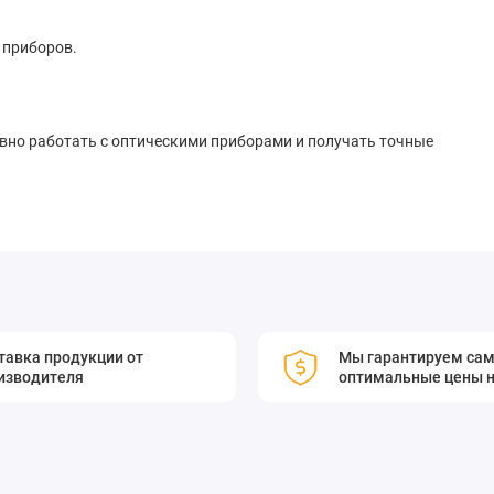
 приборов.
вно работать с оптическими приборами и получать точные
(1 дюйм). Фиксирующий винт с пластиковым наконечником
тали. В отверстии держателя есть жесткое ребро, чтобы
тура которого 24 мм. Прецизионные кинематические
о элемента в нужное положение. Конструкция наклонного
 с шариками из закаленной стали на концах.
тавка продукции от
Мы гарантируем са
изводителя
оптимальные цены н
по двум перпендикулярным осям. Держатели производятся из
черный.