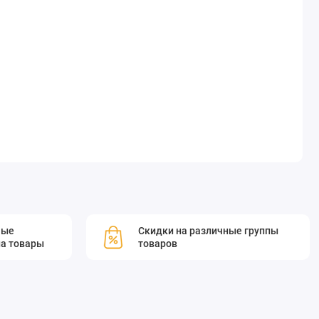
мые
Скидки на различные группы
а товары
товаров