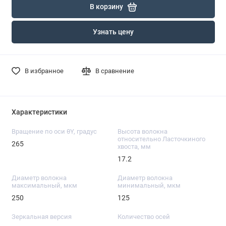
В корзину
Узнать цену
В избранное
В сравнение
Характеристики
Вращение по оси θY, градус
Высота волокна
относительно Ласточкиного
265
хвоста, мм
17.2
Диаметр волокна
Диаметр волокна
максимальный, мкм
минимальный, мкм
250
125
Зеркальная версия
Количество осей