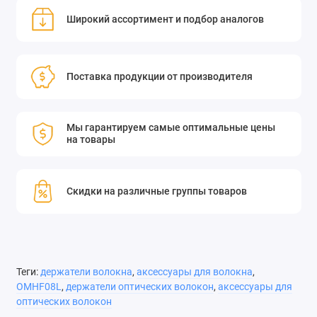
Не упустите возможность приобрести держатели волокна и
Широкий ассортимент и подбор аналогов
аксессуары OMHF08L по выгодной цене и обеспечить
безупречную работу ваших волоконно-оптических систем!
Вертикальный магнитный ротационный держатель OMHF08
Поставка продукции от производителя
(левое и правое исполнение) предназначен для углового
позиционирования оптического волокна диаметром 250 мкм.
Может быть использован совместно с ручными станциями
Мы гарантируем самые оптимальные цены
позиционирования серий HFA/HFS и с магнитными
на товары
быстросъемными держателями OMHF10G, который может
быть поставлен по запросу. Фиксация волокна в держателе
Скидки на различные группы товаров
осуществляется с помощью магнитных зажимов, которые
просты и удобны в эксплуатации.
Теги:
держатели волокна
,
аксессуары для волокна
,
OMHF08L
,
держатели оптических волокон
,
аксессуары для
оптических волокон