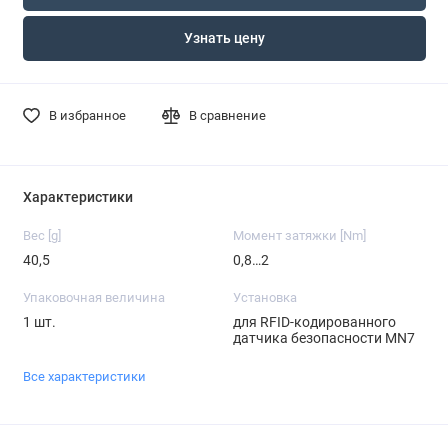
Узнать цену
В избранное
В сравнение
Характеристики
Вес [g]
Момент затяжки [Nm]
40,5
0,8…2
Упаковочная величина
Установка
1 шт.
для RFID-кодированного
датчика безопасности MN7
Все характеристики