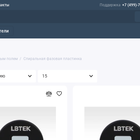
такты
Поддержка
+7 (499)-
тели
вым полем
Спиральная фазовая пластинка