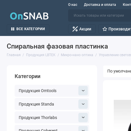
О нас
Доставка и оплата
Кон
Акции
Производи
ВСЕ КАТЕГОРИИ
Спиральная фазовая пластинка
Главная
Продукция LBTEK
Микро-нано оптика
Управление свето
Категории
Продукция Omtools
Продукция Standa
Продукция Thorlabs
Продукция Coherent