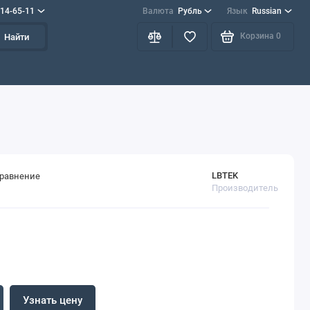
714-65-11
Валюта
Рубль
Язык
Russian
Корзина
0
Найти
LBTEK
сравнение
Производитель
Узнать цену