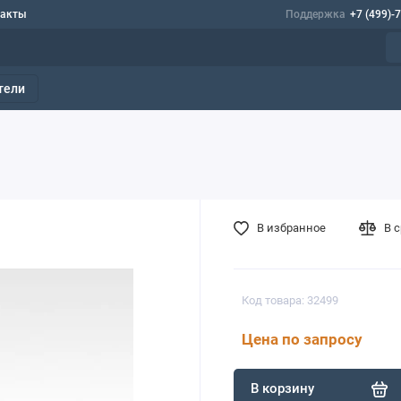
такты
Поддержка
+7 (499)-
тели
В избранное
В 
Код товара: 32499
Цена по запросу
В корзину