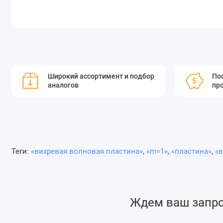
Широкий ассортимент и подбор
Пос
аналогов
пр
Теги:
«вихревая волновая пластина»
,
«m=1»
,
«пластина»
,
«в
Ждем ваш запрос