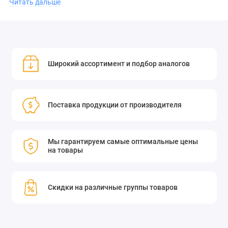
Читать дальше
тип: винт с внутренним шестигранником;
Широкий ассортимент и подбор аналогов
модель: 9SH147ML;
материал: [указать материал].
Поставка продукции от производителя
Приобретите винт точный с внутренним шестигранником
Мы гарантируем самые оптимальные цены
Standa 9SH147ML и обеспечьте прочность и надёжность
на товары
ваших конструкций!
Скидки на различные группы товаров
Гайки 3N6X05 (для 9SH137) и 3N8X1 (для 9SH147)
используются с винтами с резьбовыми втулками. Они
позволяют зафиксировать винт на любой глубине в стенках,