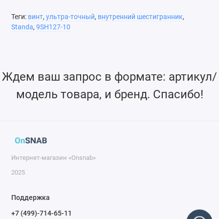
Допуск лучше, чем в самых высоких производственных
Теги:
винт
,
ультра-точный
,
внутренний шестигранник
,
стандартах
Standa
,
9SH127-10
Винт из нержавеющей стали с шагом резьбы 0,25 мм
Ждем ваш запрос в формате: артикул/
Точные медные втулки трех видов
модель товара, и бренд. Спасибо!
Интернет-магазин «Onsnab»
2025
Поддержка
+7 (499)-714-65-11