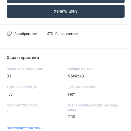
Узнать цену
В избранное
В сравнение
Характеристики
Высота столика, мм
Габариты, мм
31
95×95×31
Длина кабеля, м
Длинного хода
1.5
Нет
Количество осей
Максимальная длина хода,
мкм
1
200
Все характеристики